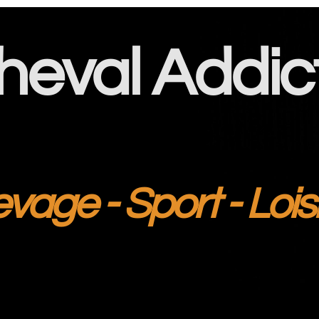
heval Addic
evage - Sport - Lois