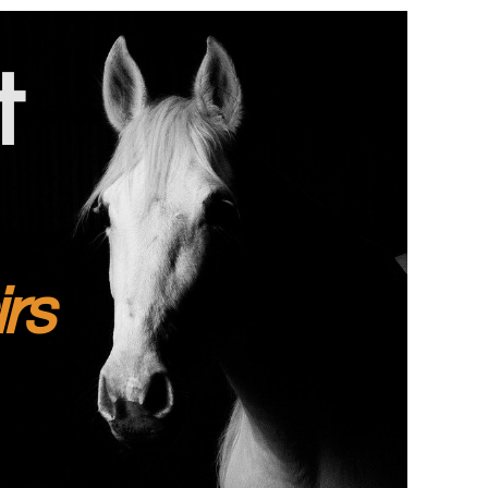
t
irs