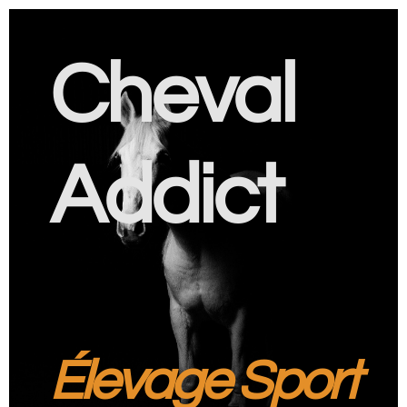
Cheval
Addict
Élevage Sport