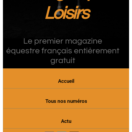
Loisirs
Le premier magazine
équestre français entièrement
gratuit
Accueil
Tous nos numéros
Actu