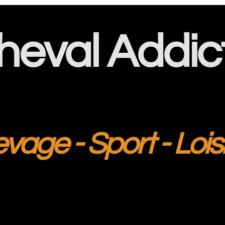
heval Addic
evage - Sport - Lois