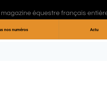
 magazine équestre français entièr
us nos numéros
Actu