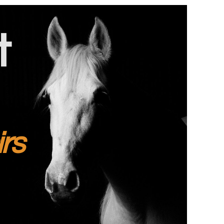
t
irs