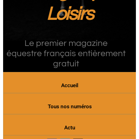
Loisirs
Le premier magazine
équestre français entièrement
gratuit
Accueil
Tous nos numéros
Actu