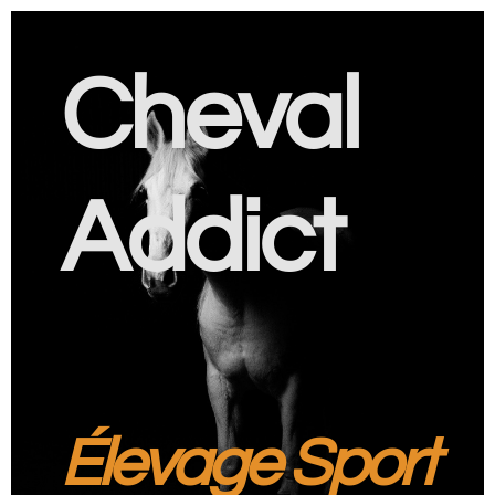
Cheval
Addict
Élevage Sport