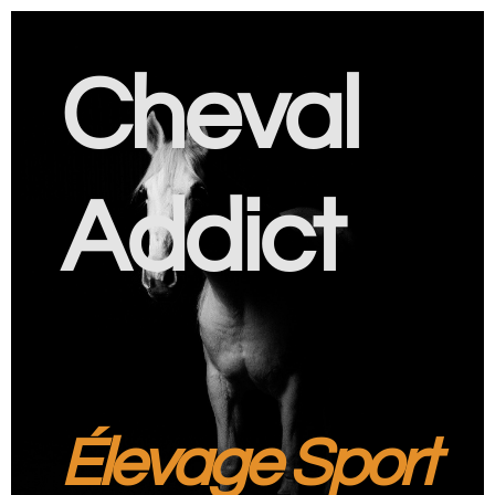
Cheval
Addict
Élevage Sport