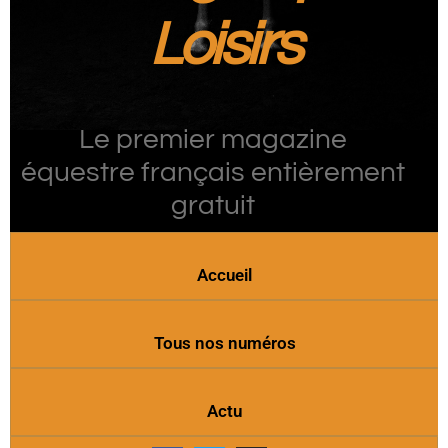
Loisirs
Le premier magazine
équestre français entièrement
gratuit
Accueil
Tous nos numéros
Actu