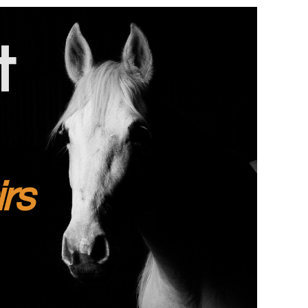
t
irs