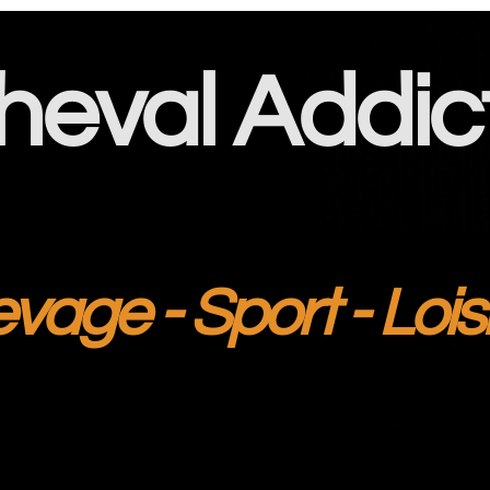
heval Addic
evage - Sport - Lois