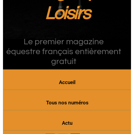
Loisirs
Le premier magazine
équestre français entièrement
gratuit
Accueil
Tous nos numéros
Actu