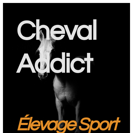
Cheval
Addict
Élevage Sport