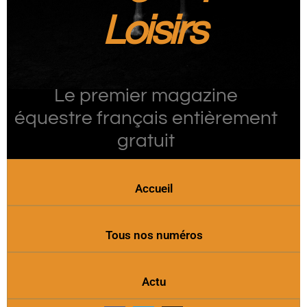
Loisirs
Le premier magazine
équestre français entièrement
gratuit
Accueil
Tous nos numéros
Actu