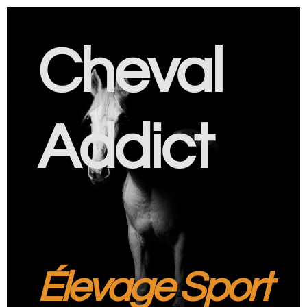
Cheval
Addict
Élevage Sport