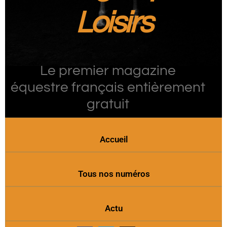
Loisirs
Le premier magazine
équestre français entièrement
gratuit
Accueil
Tous nos numéros
Actu