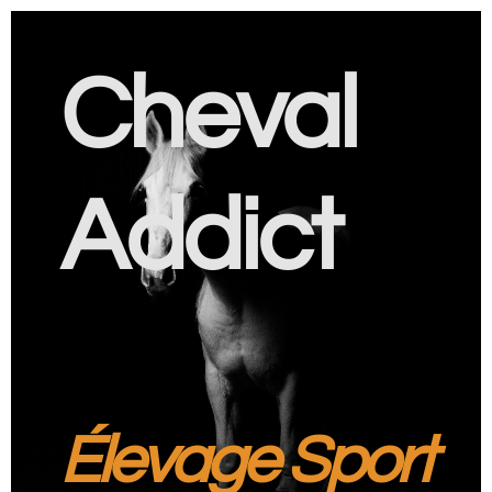
Cheval
Addict
Élevage Sport