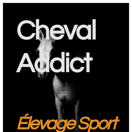
Cheval
Addict
Élevage Sport