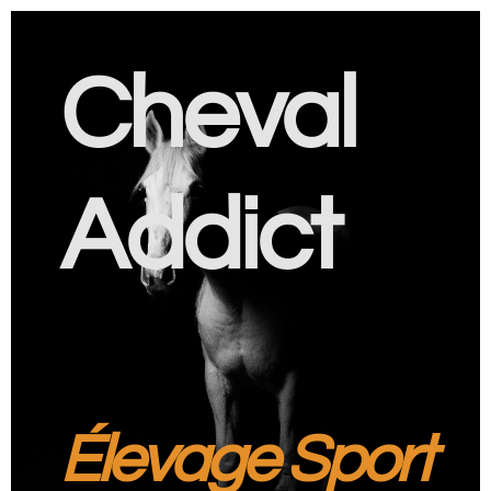
Cheval
Addict
Élevage Sport