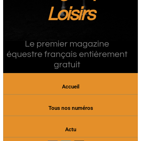
Loisirs
Le premier magazine
équestre français entièrement
gratuit
Accueil
Tous nos numéros
Actu